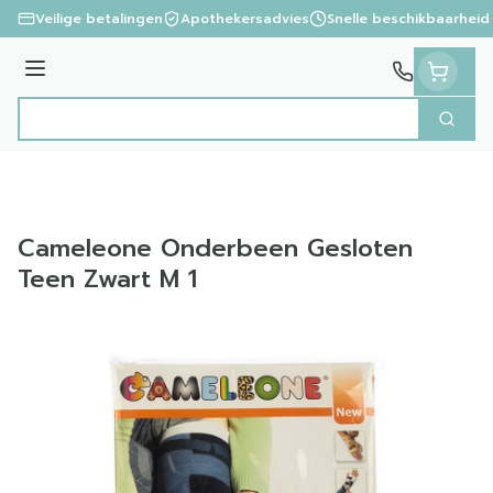
Ga naar de inhoud
Veilige betalingen
Apothekersadvies
Snelle beschikbaarheid
Menu
Zoek
Product, merk, categorie...
Cameleone Onderbeen Gesloten
Teen Zwart M 1