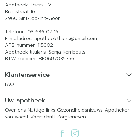
Apotheek Thiers FV
Brugstraat 16
2960
Sint-Job-in't-Goor
Telefoon:
03 636 07 15
E-mailadres:
apotheek.thiers@
gmail.com
APB nummer:
115002
Apotheek titularis:
Sonja Rombouts
BTW nummer:
BE0687035756
Klantenservice
FAQ
Uw apotheek
Over ons
Nuttige links
Gezondheidsnieuws
Apotheker
van wacht
Voorschrift
Zorgtarieven