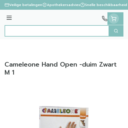
Ga naar de inhoud
Veilige betalingen
Apothekersadvies
Snelle beschikbaarheid
Menu
Zoek
Product, merk, categorie...
Cameleone Hand Open -duim Zwart
M 1