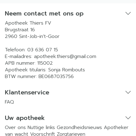
Neem contact met ons op
Apotheek Thiers FV
Brugstraat 16
2960
Sint-Job-in't-Goor
Telefoon:
03 636 07 15
E-mailadres:
apotheek.thiers@
gmail.com
APB nummer:
115002
Apotheek titularis:
Sonja Rombouts
BTW nummer:
BE0687035756
Klantenservice
FAQ
Uw apotheek
Over ons
Nuttige links
Gezondheidsnieuws
Apotheker
van wacht
Voorschrift
Zorgtarieven