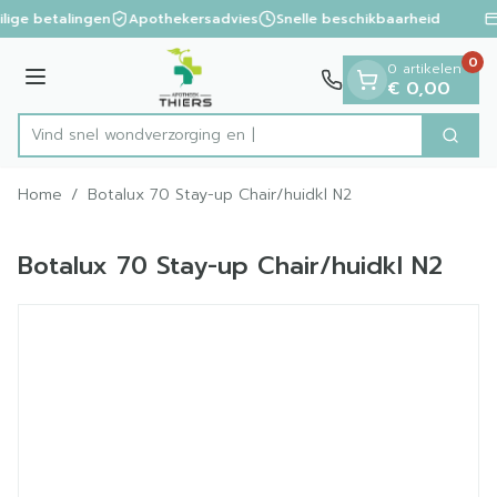
Dia 1 van 1
Ga naar de inhoud
ilige betalingen
Apothekersadvies
Snelle beschikbaarheid
0
0 artikelen
Menu
€ 0,00
Vind snel wondverzor
Zoek
Product, merk, categorie...
Home
/
Botalux 70 Stay-up Chair/huidkl N2
Botalux 70 Stay-up Chair/huidkl N2