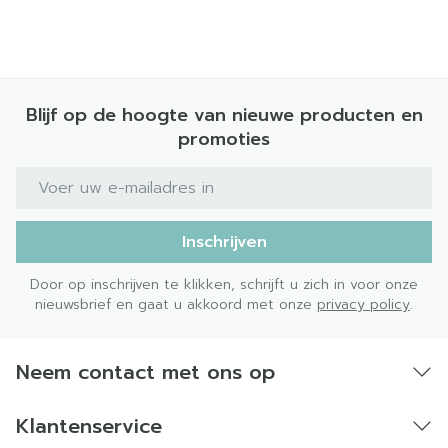
Bewaren op een droge plaats, afgesloten van
het licht.
Niet samen gebruiken met crème, olie of zalf.
Bij onvakkundig gebruik en eigenmachtig
Blijf op de hoogte van nieuwe producten en
aangebrachte veranderingen vervalt elke
promoties
aansprakelijkheid.
E-mail adres
Inschrijven
Door op inschrijven te klikken, schrijft u zich in voor onze
nieuwsbrief en gaat u akkoord met onze
privacy policy
.
Neem contact met ons op
Klantenservice