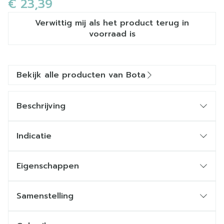
€ 23,39
Verwittig mij als het product terug in
voorraad is
Bekijk alle producten van Bota
Beschrijving
Indicatie
Eigenschappen
STEUNKOUSEN zijn geen ADERSPATKOUSEN.
Ze benaderen sterk een FIJNE STADSKOUS.
Samenstelling
Ze zijn esthetisch en geven een lichte of stevige
steun.