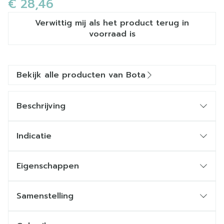
€ 28,46
Verwittig mij als het product terug in
voorraad is
Bekijk alle producten van Bota
Beschrijving
Indicatie
Eigenschappen
STEUNKOUSEN zijn geen ADERSPATKOUSEN.
Ze benaderen sterk een FIJNE STADSKOUS.
Samenstelling
Ze zijn esthetisch en geven een lichte of stevige
steun.