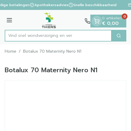
Dia 1 van 1
Ga naar de inhoud
ilige betalingen
Apothekersadvies
Snelle beschikbaarheid
0
0 artikelen
Menu
€ 0,00
Vind snel wondverzorging
Zoek
Product, merk, categorie...
Home
/
Botalux 70 Maternity Nero N1
Botalux 70 Maternity Nero N1