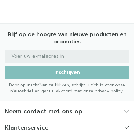
Bewaren op een droge plaats, afgesloten van
het licht.
Niet samen gebruiken met crème, olie of zalf.
Bij onvakkundig gebruik en eigenmachtig
Blijf op de hoogte van nieuwe producten en
aangebrachte veranderingen vervalt elke
promoties
aansprakelijkheid.
E-mail adres
Inschrijven
Door op inschrijven te klikken, schrijft u zich in voor onze
nieuwsbrief en gaat u akkoord met onze
privacy policy
.
Neem contact met ons op
Klantenservice