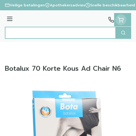
Ga naar de inhoud
Veilige betalingen
Apothekersadvies
Snelle beschikbaarheid
Menu
Zoek
Product, merk, categorie...
Botalux 70 Korte Kous Ad Chair N6