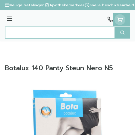
Ga naar de inhoud
Veilige betalingen
Apothekersadvies
Snelle beschikbaarheid
Menu
Zoek
Product, merk, categorie...
Botalux 140 Panty Steun Nero N5