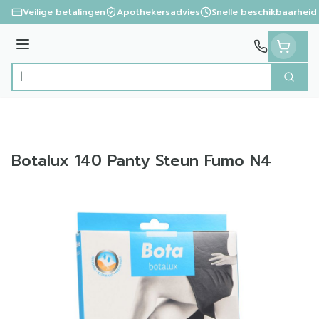
Ga naar de inhoud
Veilige betalingen
Apothekersadvies
Snelle beschikbaarheid
Menu
Zoek
Product, merk, categorie...
Botalux 140 Panty Steun Fumo N4