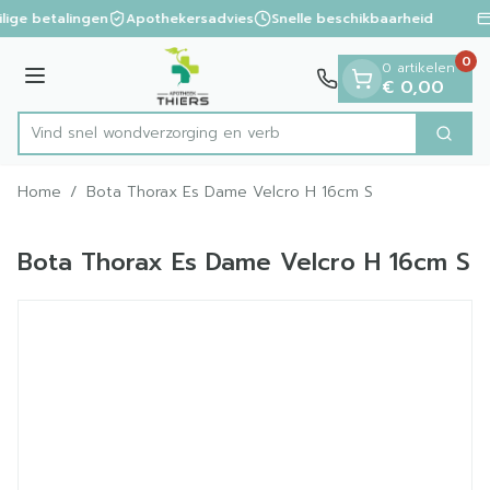
Dia 1 van 1
Ga naar de inhoud
ilige betalingen
Apothekersadvies
Snelle beschikbaarheid
0
0 artikelen
Menu
€ 0,00
Vind snel wondverzorging
Zoek
Product, merk, categorie...
Home
/
Bota Thorax Es Dame Velcro H 16cm S
Bota Thorax Es Dame Velcro H 16cm S