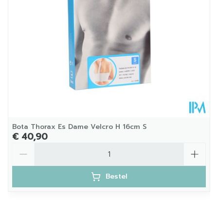
Verpakking
Kamertemperatuur (15°C -
Behoud
25°C)
Bota Thorax Es Dame Velcro H 16cm S
€ 40,90
Aantal
Bestel