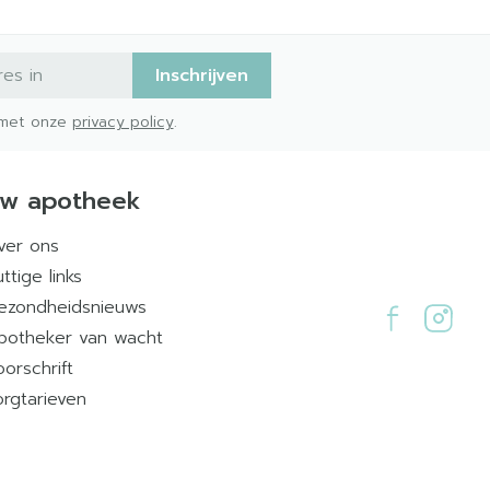
Inschrijven
d met onze
privacy policy
.
w apotheek
ver ons
ttige links
ezondheidsnieuws
potheker van wacht
oorschrift
orgtarieven