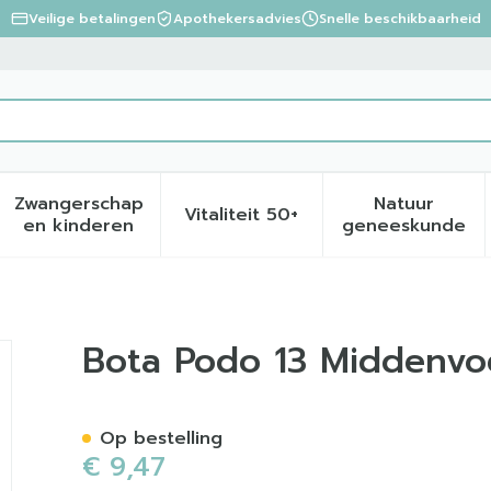
Veilige betalingen
Apothekersadvies
Snelle beschikbaarheid
Zwangerschap
Natuur
Vitaliteit 50+
eid, verzorging en hygiëne categorie
menu voor Dieet, voeding en vitamines categorie
Toon submenu voor Zwangerschap en kinder
Toon submenu voor Vitalite
Toon sub
en kinderen
geneeskunde
ulling M 1paar 25101202
Bota Podo 13 Middenvoe
Op bestelling
€ 9,47