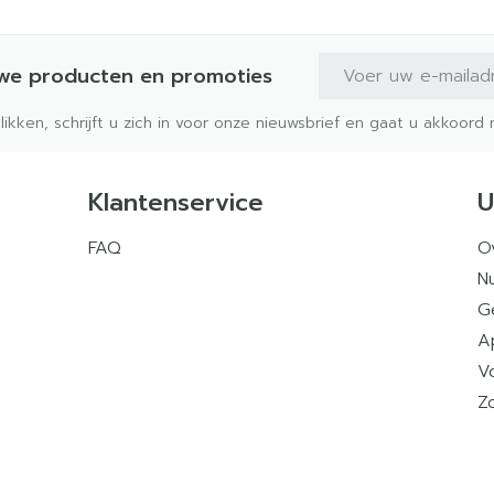
E-mail adres
uwe producten en promoties
klikken, schrijft u zich in voor onze nieuwsbrief en gaat u akkoor
Klantenservice
U
FAQ
O
Nu
G
A
V
Z