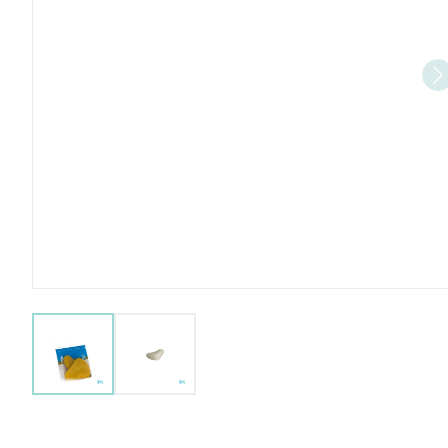
View larger image
View larger image