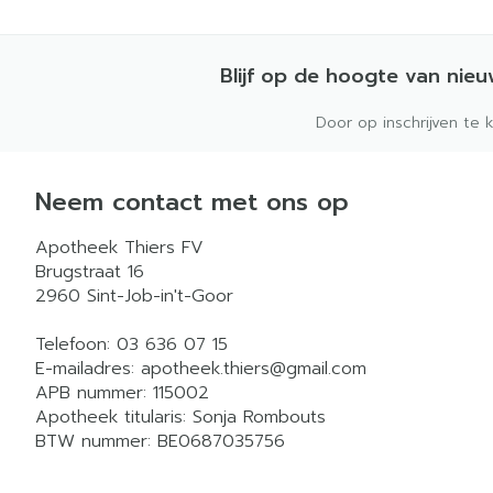
Blijf op de hoogte van nie
Door op inschrijven te 
Neem contact met ons op
Apotheek Thiers FV
Brugstraat 16
2960
Sint-Job-in't-Goor
Telefoon:
03 636 07 15
E-mailadres:
apotheek.thiers@
gmail.com
APB nummer:
115002
Apotheek titularis:
Sonja Rombouts
BTW nummer:
BE0687035756