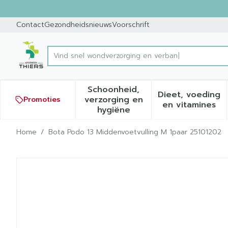
Ga naar de inhoud
Dia 1 van 1
Contact
Gezondheidsnieuws
Voorschrift
Vind sne
Product, merk, categorie...
Schoonheid,
Dieet, voeding
verzorging en
Promoties
Toon submenu voor Schoonh
Toon sub
en vitamines
hygiëne
Home
/
Bota Podo 13 Middenvoetvulling M 1paar 25101202
Bota Podo 13 Middenvoetv