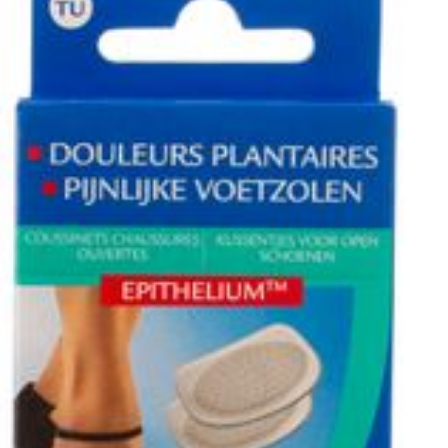
Paar
Verpakking
Behoud
Kamertemperatuur (15°C 