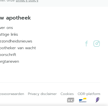
d met onze
privacy policy
.
w apotheek
ver ons
ttige links
ezondheidsnieuws
potheker van wacht
oorschrift
orgtarieven
psvoorwaarden
Privacy disclaimer
Cookies
ODR-platform