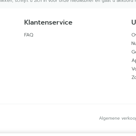
klikken, schrijft u zich in voor onze nieuwsbrief en gaat u akkoor
Klantenservice
U
FAQ
O
Nu
G
A
V
Z
Algemene verkoo