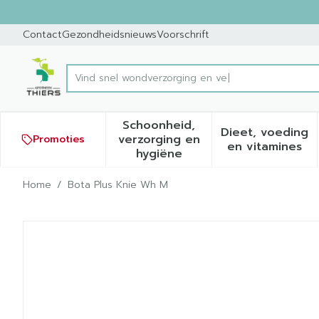
Ga naar de inhoud
Dia 1 van 1
Contact
Gezondheidsnieuws
Voorschrift
Product, merk, categorie...
Schoonheid,
Dieet, voeding
verzorging en
Promoties
Toon submenu voor Schoonh
Toon sub
en vitamines
hygiëne
Home
/
Bota Plus Knie Wh M
Bota Plus Knie Wh M