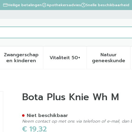
Veilige betalingen
Apothekersadvies
Snelle beschikbaarheid
Zwangerschap
Natuur
Vitaliteit 50+
eid, verzorging en hygiëne categorie
menu voor Dieet, voeding en vitamines categorie
Toon submenu voor Zwangerschap en kinder
Toon submenu voor Vitalite
Toon sub
en kinderen
geneeskunde
Bota Plus Knie Wh M
Niet beschikbaar
Neem contact op met ons via telefoon of e-mail, dan
€ 19,32