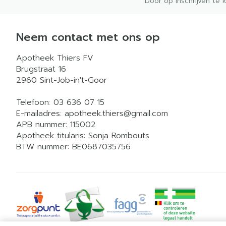
Door op inschrijven te 
Neem contact met ons op
Apotheek Thiers FV
Brugstraat 16
2960
Sint-Job-in't-Goor
Telefoon:
03 636 07 15
E-mailadres:
apotheek.thiers@
gmail.com
APB nummer:
115002
Apotheek titularis:
Sonja Rombouts
BTW nummer:
BE0687035756