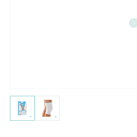
View larger image
View larger image