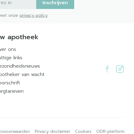
Inschrijven
d met onze
privacy policy
.
w apotheek
ver ons
ttige links
ezondheidsnieuws
potheker van wacht
oorschrift
orgtarieven
psvoorwaarden
Privacy disclaimer
Cookies
ODR-platform