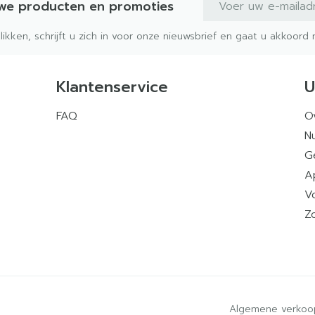
uwe producten en promoties
klikken, schrijft u zich in voor onze nieuwsbrief en gaat u akkoor
Klantenservice
U
FAQ
O
Nu
G
A
V
Z
Algemene verkoo