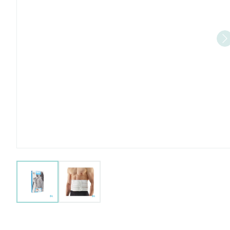
View larger image
View larger image