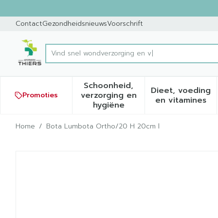
Ga naar de inhoud
Dia 1 van 1
Contact
Gezondheidsnieuws
Voorschrift
Product, merk, categorie...
Schoonheid,
Dieet, voeding
verzorging en
Promoties
Toon submenu voor Schoonh
Toon sub
en vitamines
hygiëne
Home
/
Bota Lumbota Ortho/20 H 20cm l
Bota Lumbota Ortho/20 H