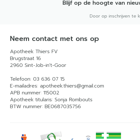
Blijf op de hoogte van nie
Door op inschrijven te 
Neem contact met ons op
Apotheek Thiers FV
Brugstraat 16
2960
Sint-Job-in't-Goor
Telefoon:
03 636 07 15
E-mailadres:
apotheek.thiers@
gmail.com
APB nummer:
115002
Apotheek titularis:
Sonja Rombouts
BTW nummer:
BE0687035756