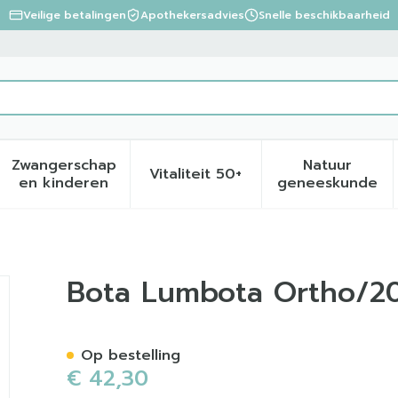
Veilige betalingen
Apothekersadvies
Snelle beschikbaarheid
Zwangerschap
Natuur
Vitaliteit 50+
eid, verzorging en hygiëne categorie
menu voor Dieet, voeding en vitamines categorie
Toon submenu voor Zwangerschap en kinder
Toon submenu voor Vitalite
Toon sub
en kinderen
geneeskunde
 20cm l
Bota Lumbota Ortho/20
Op bestelling
€ 42,30