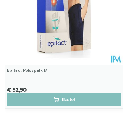
Kamertemperatuur (15°C -
Behoud
25°C)
Epitact Polsspalk M
€ 52,50
Bestel