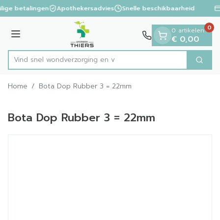
Dia 1 van 1
Ga naar de inhoud
ilige betalingen
Apothekersadvies
Snelle beschikbaarheid
0
0 artikelen
Menu
€ 0,00
Vind snel wondverzorgi
Zoek
Product, merk, categorie...
Home
/
Bota Dop Rubber 3 = 22mm
Bota Dop Rubber 3 = 22mm