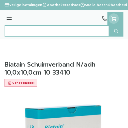
Ga naar de inhoud
Veilige betalingen
Apothekersadvies
Snelle beschikbaarheid
Menu
Zoek
Product, merk, categorie...
Biatain Schuimverband N/adh
10,0x10,0cm 10 33410
Geneesmiddel