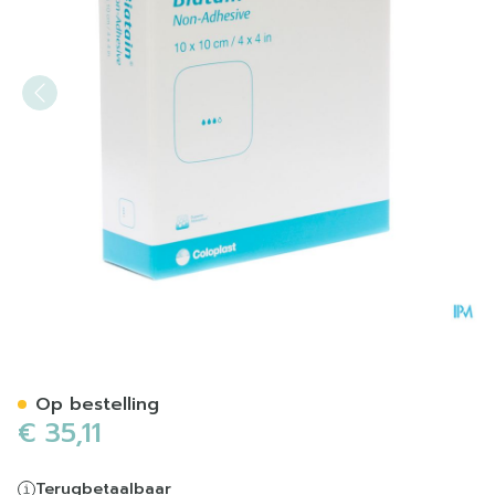
Biatain Schuimverband N/a
Op bestelling
€ 35,11
Terugbetaalbaar