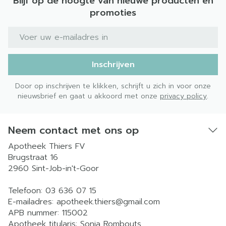
Blijf op de hoogte van nieuwe producten en
promoties
E-mail adres
Inschrijven
Door op inschrijven te klikken, schrijft u zich in voor onze
nieuwsbrief en gaat u akkoord met onze
privacy policy
.
Neem contact met ons op
Apotheek Thiers FV
Brugstraat 16
2960
Sint-Job-in't-Goor
Telefoon:
03 636 07 15
E-mailadres:
apotheek.thiers@
gmail.com
APB nummer:
115002
Apotheek titularis:
Sonja Rombouts