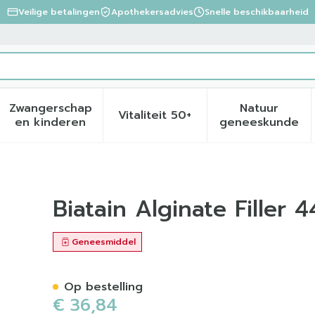
Veilige betalingen
Apothekersadvies
Snelle beschikbaarheid
Zwangerschap
Natuur
Vitaliteit 50+
eid, verzorging en hygiëne categorie
menu voor Dieet, voeding en vitamines categorie
Toon submenu voor Zwangerschap en kinder
Toon submenu voor Vitalite
Toon sub
en kinderen
geneeskunde
cm 6 3740
Biatain Alginate Filler
Geneesmiddel
Op bestelling
€ 36,84