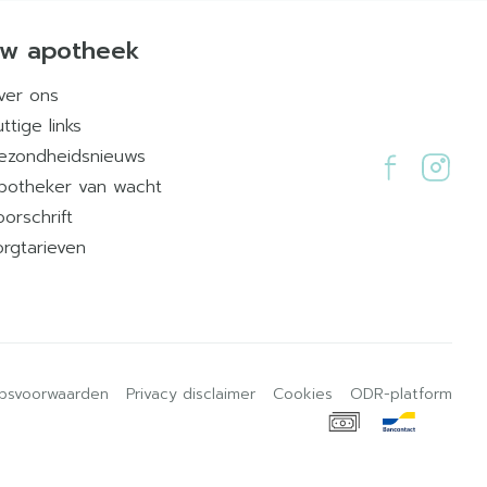
w apotheek
ver ons
ttige links
ezondheidsnieuws
potheker van wacht
oorschrift
orgtarieven
psvoorwaarden
Privacy disclaimer
Cookies
ODR-platform