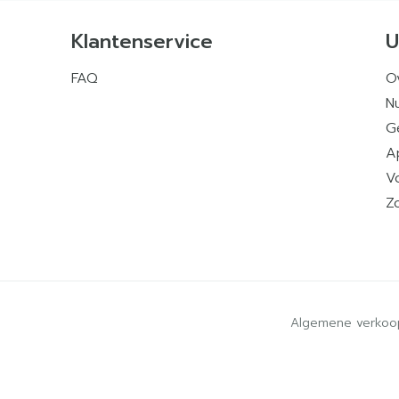
Klantenservice
U
FAQ
O
Nu
G
A
V
Z
Algemene verkoo