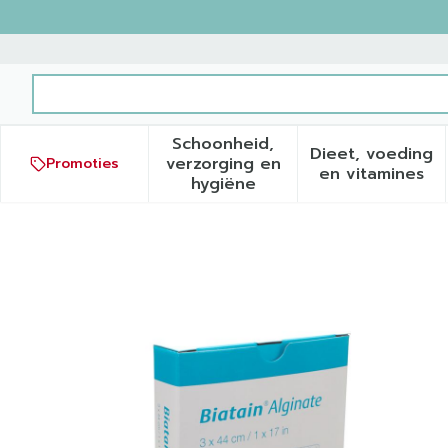
Ga naar de inhoud
Product, merk, categorie...
Schoonheid,
Dieet, voeding
verzorging en
Promoties
Toon submenu voor Schoonh
Toon sub
en vitamines
hygiëne
Biatain Alginate Filler 44