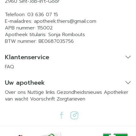
2960
Sint-Job-in't-Goor
Telefoon:
03 636 07 15
E-mailadres:
apotheek.thiers@
gmail.com
APB nummer:
115002
Apotheek titularis:
Sonja Rombouts
BTW nummer:
BE0687035756
Klantenservice
FAQ
Uw apotheek
Over ons
Nuttige links
Gezondheidsnieuws
Apotheker
van wacht
Voorschrift
Zorgtarieven