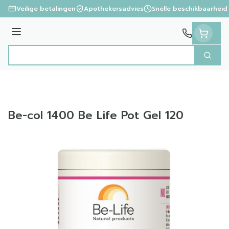
Ga naar de inhoud
Veilige betalingen
Apothekersadvies
Snelle beschikbaarheid
Menu
Zoek
Product, merk, categorie...
Be-col 1400 Be Life Pot Gel 120