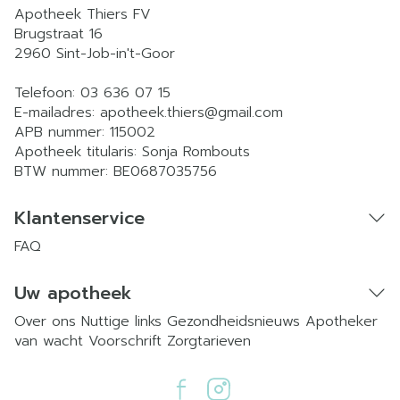
Apotheek Thiers FV
Brugstraat 16
2960
Sint-Job-in't-Goor
Telefoon:
03 636 07 15
E-mailadres:
apotheek.thiers@
gmail.com
APB nummer:
115002
Apotheek titularis:
Sonja Rombouts
BTW nummer:
BE0687035756
Klantenservice
FAQ
Uw apotheek
Over ons
Nuttige links
Gezondheidsnieuws
Apotheker
van wacht
Voorschrift
Zorgtarieven