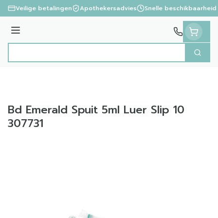
Ga naar de inhoud
Veilige betalingen
Apothekersadvies
Snelle beschikbaarheid
Menu
Zoek
Product, merk, categorie...
Bd Emerald Spuit 5ml Luer Slip 10
307731