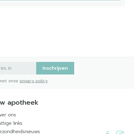
Inschrijven
d met onze
privacy policy
.
w apotheek
ver ons
ttige links
ezondheidsnieuws