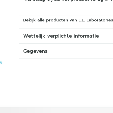
Bekijk alle producten van E.L. Laboratories
Wettelijk verplichte informatie
Gegevens
ijk met de tabtoets. Je kunt de carrousel overslaan of dir