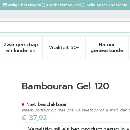
Veilige betalingen
Apothekersadvies
Snelle beschikbaarheid
Zwangerschap
Natuur
Vitaliteit 50+
eid, verzorging en hygiëne categorie
menu voor Dieet, voeding en vitamines categorie
Toon submenu voor Zwangerschap en kinder
Toon submenu voor Vitalite
Toon sub
en kinderen
geneeskunde
Bambouran Gel 120
Niet beschikbaar
Neem contact op met ons via telefoon of e-mail, dan
€ 37,92
Verwittig mij als het product terug in 