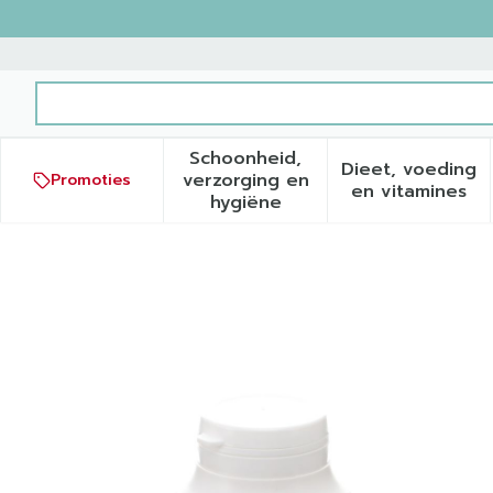
Ga naar de inhoud
Product, merk, categorie...
Schoonheid,
Dieet, voeding
verzorging en
Promoties
Toon submenu voor Schoonh
Toon sub
en vitamines
hygiëne
Bambouran Gel 120