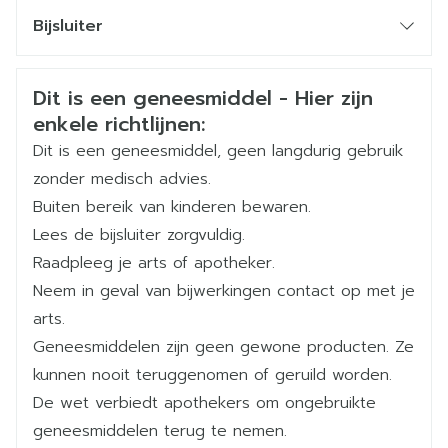
(kunnen voorkomen bij maximaal 1 op de 100
CNK
4701983
soms gebruikt bij depressie en andere
Bijsluiter
mensen)
psychische problemen; de inname van
Organisaties
Nederlands
Arega Pharma NV
Nederlands
Duits
Atomoxetine Arega in combinatie met een MAO
Veiligheidsinformatie
kan ernstige, zelfs levensbedreigende
Dit is een geneesmiddel - Hier zijn
Duits
Frans
Frans
Merken
Arega
bijwerkingen veroorzaken. U moet ook tenminste
enkele richtlijnen:
14 dagen wachten na het stopzetten van
Dit is een geneesmiddel, geen langdurig gebruik
Breedte
60 mm
Atomoxetine Arega vooraleer u een MAO-
zonder medisch advies.
remmer gebruikt.
Buiten bereik van kinderen bewaren.
Lengte
116 mm
u lijdt aan de oogaandoening die nauwe-
Lees de bijsluiter zorgvuldig.
kamerhoekglaucoom heet (verhoogde druk in uw
Raadpleeg je arts of apotheker.
Diepte
68 mm
oog).
Neem in geval van bijwerkingen contact op met je
u hebt ernstige problemen met uw hart, die door
arts.
Actieve
een verhoging van de hartslag en/of bloeddruk
atomoxetine hydrochloride
Geneesmiddelen zijn geen gewone producten. Ze
Ingrediënten
kunnen worden beïnvloed, omdat dit een effect
kunnen nooit teruggenomen of geruild worden.
van Atomoxetine Arega kan zijn.
De wet verbiedt apothekers om ongebruikte
Kamertemperatuur (15°C -
Behoud
u hebt ernstige problemen met de bloedvaten in
geneesmiddelen terug te nemen.
25°C)