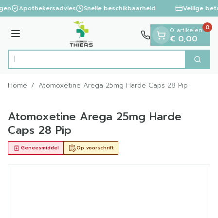
Dia 1 van 1
Ga naar de inhoud
ngen
Apothekersadvies
Snelle beschikbaarheid
Veilige bet
0
0 artikelen
Menu
€ 0,00
Op zo
Zoek
Product, merk, categorie...
Home
/
Atomoxetine Arega 25mg Harde Caps 28 Pip
Atomoxetine Arega 25mg Harde
Caps 28 Pip
Geneesmiddel
Op voorschrift