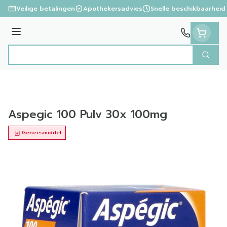
Ga naar de inhoud
Veilige betalingen
Apothekersadvies
Snelle beschikbaarheid
Menu
Zoek
Product, merk, categorie...
Aspegic 100 Pulv 30x 100mg
Geneesmiddel