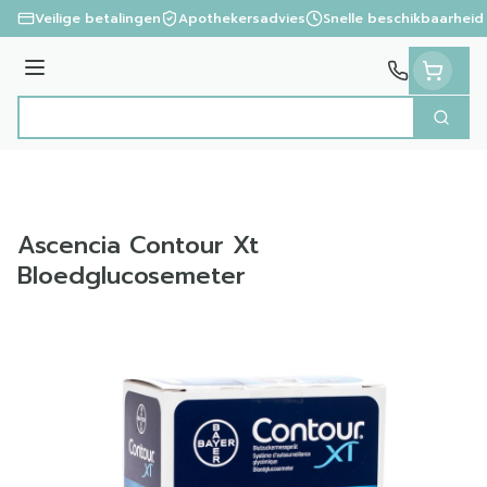
Ga naar de inhoud
Veilige betalingen
Apothekersadvies
Snelle beschikbaarheid
Menu
Zoek
Product, merk, categorie...
Ascencia Contour Xt
Bloedglucosemeter