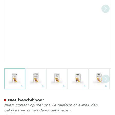
View larger image
View larger image
View larger image
View larger image
View la
Arkocaps Struikheide Plant
Niet beschikbaar
Neem contact op met ons via telefoon of e-mail, dan
bekijken we samen de mogelijkheden.