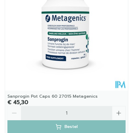
Diepte
43 mm
Dieetbeperkingen
Vegan
Kamertemperatuur (15°C
Behoud
- 25°C)
Sanprogin Pot Caps 60 27015 Metagenics
€ 45,30
Aantal
Bestel