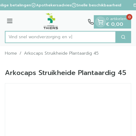
Dia 1 van 1
Ga naar de inhoud
ilige betalingen
Apothekersadvies
Snelle beschikbaarheid
0
0 artikelen
Menu
€ 0,00
Vind snel wondverzorg
Zoek
Product, merk, categorie...
Home
/
Arkocaps Struikheide Plantaardig 45
Arkocaps Struikheide Plantaardig 45