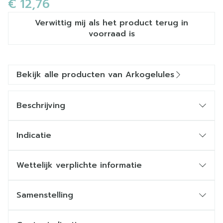
€ 12,76
Verwittig mij als het product terug in
voorraad is
Bekijk alle producten van Arkogelules
Beschrijving
Indicatie
restitueert
Arkopharma 100 % van de werkzame
Wettelijk verplichte informatie
bestanddelen van Struikheide,
Samenstelling
Detail van de ingrediënten
Poeder van de bloeiwijze van struikheide*