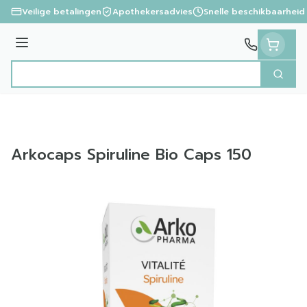
Ga naar de inhoud
Veilige betalingen
Apothekersadvies
Snelle beschikbaarheid
Menu
Zoek
Product, merk, categorie...
Arkocaps Spiruline Bio Caps 150