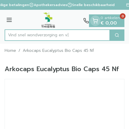
Dia 1 van 1
Ga naar de inhoud
ilige betalingen
Apothekersadvies
Snelle beschikbaarheid
0
0 artikelen
Menu
€ 0,00
Vind snel wondverzorg
Zoek
Product, merk, categorie...
Home
/
Arkocaps Eucalyptus Bio Caps 45 Nf
Arkocaps Eucalyptus Bio Caps 45 Nf