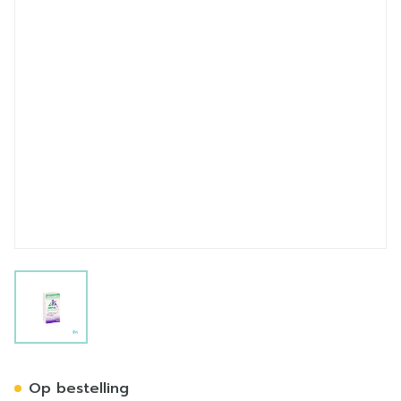
View larger image
Alphagan 0,2% Collyre 1x5
Op bestelling