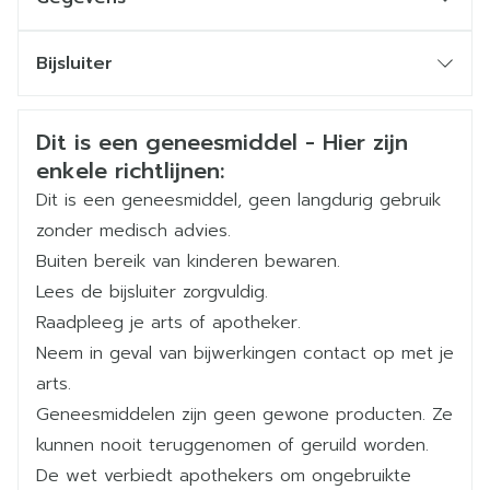
ogen, 2x per da
bloedtoevoer naar de ledematen of een
CNK
1396118
Met ongeveer 12 uur tussentijd tussen 2
aandoening van de bloeddruk;  als u nier- of
Bijsluiter
toedieningen.
leverproblemen heeft of gehad heeft in het
Organisaties
Nederlands
Abbvie
Nederlands
Duits
Wanneer meer dan één topisch oftalmologisch
verleden.
Veiligheidsinformatie
geneesmiddel wordt gebruikt, moeten de
Dit is een geneesmiddel - Hier zijn
Duits
Frans
Frans
Merken
Allergan
enkele richtlijnen:
verschillende geneesmiddelen worden
toegediend met 5 tot 15 minuten tussentijd
Dit is een geneesmiddel, geen langdurig gebruik
Breedte
30 mm
zonder medisch advies.
Oculair gebruik
Buiten bereik van kinderen bewaren.
Lengte
46 mm
Er wordt aangeraden om de traanzak een minuut
Lees de bijsluiter zorgvuldig.
lang dicht te duwen ter hoogte van de mediale
Raadpleeg je arts of apotheker.
Diepte
91 mm
canthus (binnenste ooghoek), om eventuele
Neem in geval van bijwerkingen contact op met je
systemische absorptie tegen te gaan
arts.
Hoeveelheid
1
Geneesmiddelen zijn geen gewone producten. Ze
Verpakking
kunnen nooit teruggenomen of geruild worden.
De wet verbiedt apothekers om ongebruikte
Actieve