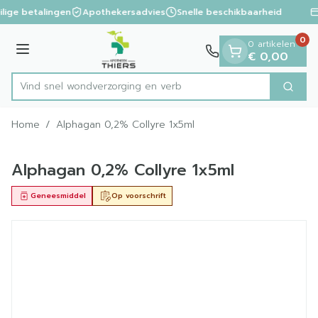
Dia 1 van 1
Ga naar de inhoud
ilige betalingen
Apothekersadvies
Snelle beschikbaarheid
0
0 artikelen
Menu
€ 0,00
Vind snel wondverzorgin
Zoek
Product, merk, categorie...
Home
/
Alphagan 0,2% Collyre 1x5ml
Alphagan 0,2% Collyre 1x5ml
Geneesmiddel
Op voorschrift