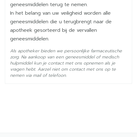
brimonidine tartraat
Ingrediënten
geneesmiddelen terug te nemen.
In het belang van uw veiligheid worden alle
Kamertemperatuur (15°C -
geneesmiddelen die u terugbrengt naar de
Behoud
25°C)
apotheek gesorteerd bij de vervallen
geneesmiddelen.
Als apotheker bieden we persoonlijke farmaceutische
zorg. Na aankoop van een geneesmiddel of medisch
hulpmiddel kun je contact met ons opnemen als je
vragen hebt. Aarzel niet om contact met ons op te
nemen via mail of telefoon.