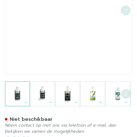
View larger image
View larger image
View larger image
View larger image
View la
Aloepure 1l
Niet beschikbaar
Neem contact op met ons via telefoon of e-mail, dan
bekijken we samen de mogelijkheden.