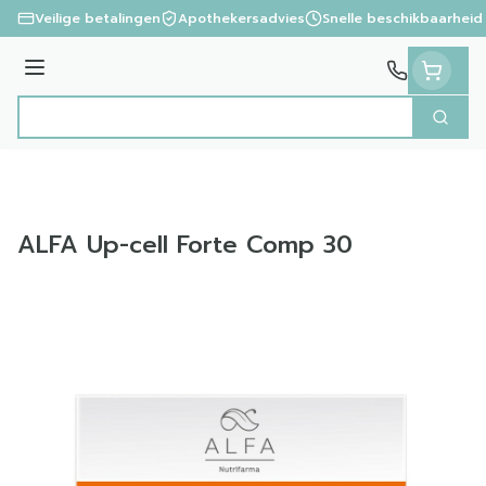
Ga naar de inhoud
Veilige betalingen
Apothekersadvies
Snelle beschikbaarheid
Menu
Zoek
Product, merk, categorie...
ALFA Up-cell Forte Comp 30