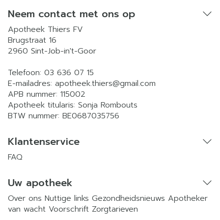
Neem contact met ons op
Apotheek Thiers FV
Brugstraat 16
2960
Sint-Job-in't-Goor
Telefoon:
03 636 07 15
E-mailadres:
apotheek.thiers@
gmail.com
APB nummer:
115002
Apotheek titularis:
Sonja Rombouts
BTW nummer:
BE0687035756
Klantenservice
FAQ
Uw apotheek
Over ons
Nuttige links
Gezondheidsnieuws
Apotheker
van wacht
Voorschrift
Zorgtarieven