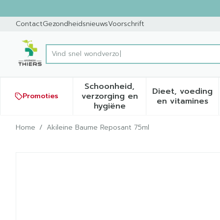
Ga naar de inhoud
Dia 1 van 1
Contact
Gezondheidsnieuws
Voorschrift
Product, merk, categorie...
Schoonheid,
Dieet, voeding
verzorging en
Promoties
Toon submenu voor Schoonh
Toon sub
en vitamines
hygiëne
Home
/
Akileine Baume Reposant 75ml
Akileine Baume Reposant 