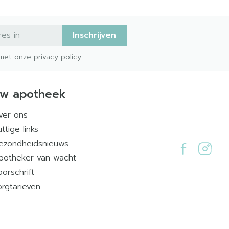
Inschrijven
d met onze
privacy policy
.
w apotheek
ver ons
ttige links
ezondheidsnieuws
potheker van wacht
oorschrift
orgtarieven