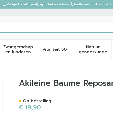
Veilige betalingen
Apothekersadvies
Snelle beschikbaarheid
Zwangerschap
Natuur
Vitaliteit 50+
eid, verzorging en hygiëne categorie
menu voor Dieet, voeding en vitamines categorie
Toon submenu voor Zwangerschap en kinder
Toon submenu voor Vitalite
Toon sub
en kinderen
geneeskunde
75ml
Akileine Baume Reposa
Op bestelling
€ 19,90