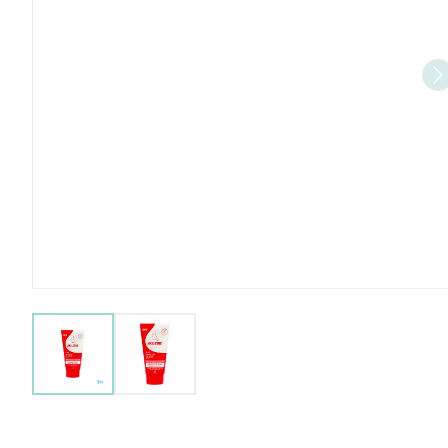
View larger image
View larger image