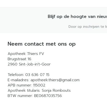
Blijf op de hoogte van nie
Door op inschrijven te 
Neem contact met ons op
Apotheek Thiers FV
Brugstraat 16
2960
Sint-Job-in't-Goor
Telefoon:
03 636 07 15
E-mailadres:
apotheek.thiers@
gmail.com
APB nummer:
115002
Apotheek titularis:
Sonja Rombouts
BTW nummer:
BE0687035756