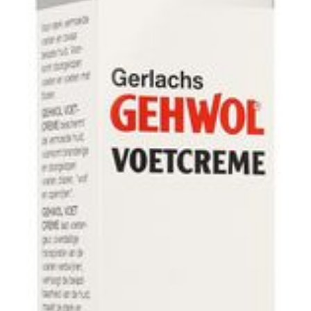
75
Verpakking
Behoud
Kamertemperatuur (15°C 