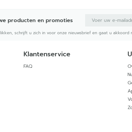
E-mail adres
uwe producten en promoties
klikken, schrijft u zich in voor onze nieuwsbrief en gaat u akkoor
Klantenservice
U
FAQ
O
Nu
G
A
V
Z