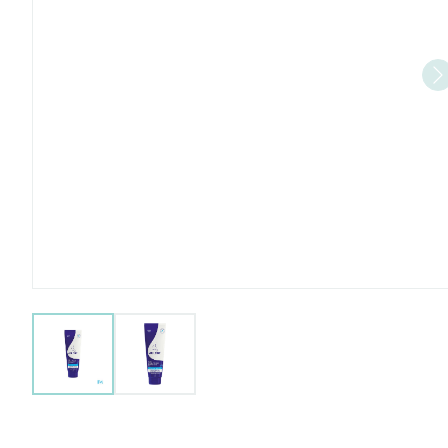
View larger image
View larger image