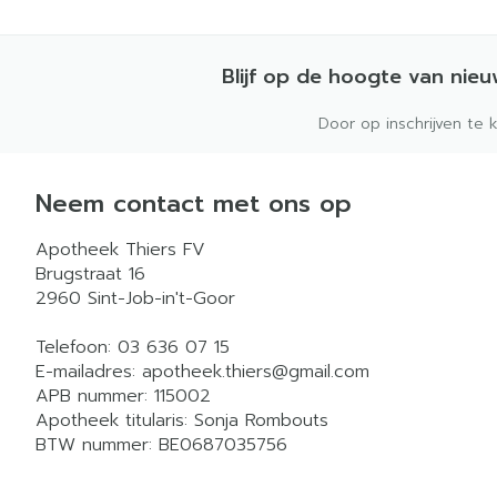
Blijf op de hoogte van nie
Door op inschrijven te 
Neem contact met ons op
Apotheek Thiers FV
Brugstraat 16
2960
Sint-Job-in't-Goor
Telefoon:
03 636 07 15
E-mailadres:
apotheek.thiers@
gmail.com
APB nummer:
115002
Apotheek titularis:
Sonja Rombouts
BTW nummer:
BE0687035756