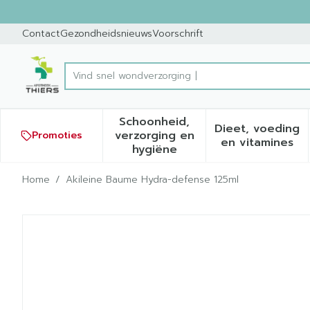
Ga naar de inhoud
Dia 1 van 1
Contact
Gezondheidsnieuws
Voorschrift
Product, merk, categorie...
Schoonheid,
Dieet, voeding
verzorging en
Promoties
Toon submenu voor Schoonh
Toon sub
en vitamines
hygiëne
Home
/
Akileine Baume Hydra-defense 125ml
Akileine Baume Hydra-def