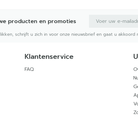
E-mail adres
uwe producten en promoties
klikken, schrijft u zich in voor onze nieuwsbrief en gaat u akkoor
Klantenservice
U
FAQ
O
Nu
G
A
V
Z