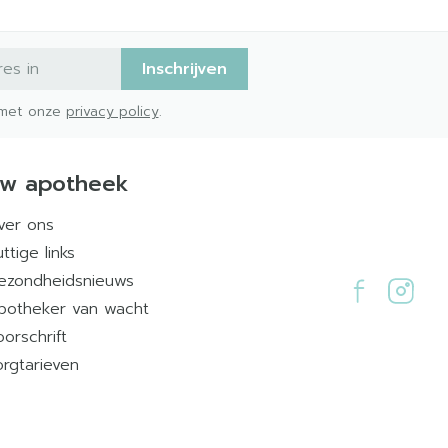
Inschrijven
d met onze
privacy policy
.
w apotheek
ver ons
ttige links
ezondheidsnieuws
potheker van wacht
oorschrift
orgtarieven