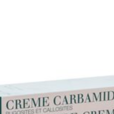
125
Verpakking
Behoud
Kamertemperatuur (15°C 