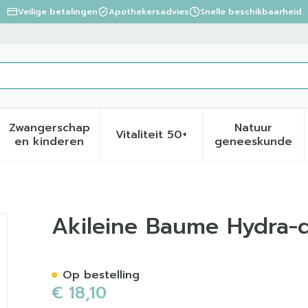
Veilige betalingen
Apothekersadvies
Snelle beschikbaarheid
Zwangerschap
Natuur
Vitaliteit 50+
eid, verzorging en hygiëne categorie
menu voor Dieet, voeding en vitamines categorie
Toon submenu voor Zwangerschap en kinder
Toon submenu voor Vitalite
Toon sub
en kinderen
geneeskunde
ense 125ml
Akileine Baume Hydra-
Op bestelling
€ 18,10