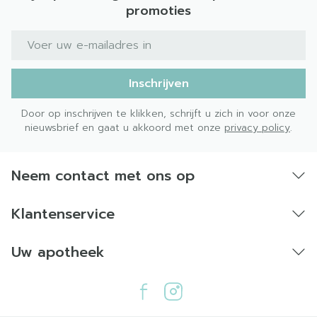
promoties
behouden of de dosis aanpassen (inclusief
dosisverlaging) in functie van de klinische
E-mail adres
toestand van de patiënt.
Inschrijven
Door op inschrijven te klikken, schrijft u zich in voor onze
nieuwsbrief en gaat u akkoord met onze
privacy policy
.
Neem contact met ons op
Klantenservice
Uw apotheek