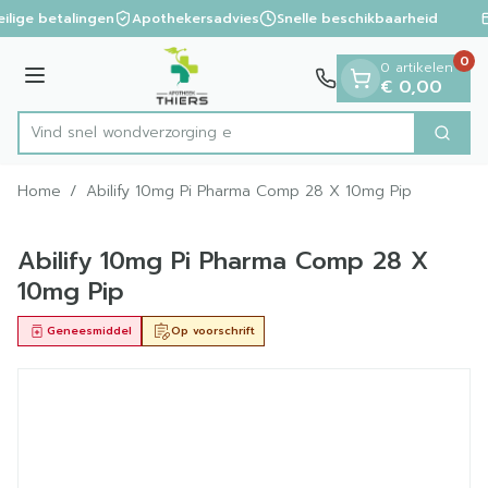
Dia 1 van 1
Ga naar de inhoud
ilige betalingen
Apothekersadvies
Snelle beschikbaarheid
0
0 artikelen
Menu
€ 0,00
Vind snel wondve
Zoek
Product, merk, categorie...
Home
/
Abilify 10mg Pi Pharma Comp 28 X 10mg Pip
Abilify 10mg Pi Pharma Comp 28 X
10mg Pip
Geneesmiddel
Op voorschrift