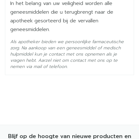
In het belang van uw veiligheid worden alle
1 inname /dag.
geneesmiddelen die u terugbrengt naar de
Met of zonder voedsel.
apotheek gesorteerd bij de vervallen
Een alternatief bij patiënten die moeite hebben
geneesmiddelen.
met het doorslikken van de tabletten: orale
suspensie.
Als apotheker bieden we persoonlijke farmaceutische
zorg. Na aankoop van een geneesmiddel of medisch
Dosistitratie:
hulpmiddel kun je contact met ons opnemen als je
Dag 1 -2: 2 mg (orale suspensie 1 mg/ml
vragen hebt. Aarzel niet om contact met ons op te
nemen via mail of telefoon.
gebruiken).
Dag 3-4: 5 mg.
Aanbevolen dosering: 10 mg /dag.
In sommige gevallen: dosisverhogingen in stappen
van 5 mg.
Maximaled dagdosis: 30 mg /dag.
Aanbevolen aanvangsdosering: 15 mg /dag.
Maximaled dagdosis: 30 mg /dag.
Blijf op de hoogte van nieuwe producten en
Preventie van recidieven: dezelfde dosering