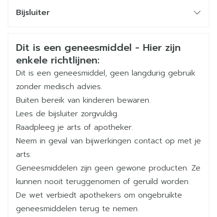
Onderhoudsdosering: 15mg /dag
CNK
3534807
Bijsluiter
Maximaled dagdosis: 30 mg /dag.
Organisaties
Nederlands
Pi Pharma
Duits
Frans
Veiligheidsinformatie
Dit is een geneesmiddel - Hier zijn
Manische episodes
Merken
Pi Pharma
enkele richtlijnen:
VOLWASSENEN
ADOLESCENTEN > OF = 13 JAAR
Dit is een geneesmiddel, geen langdurig gebruik
Dosistitratie:
Breedte
63 mm
zonder medisch advies.
Dag 1-2: 2 mg (orale suspensie 1 mg/ml
Buiten bereik van kinderen bewaren.
Lengte
119 mm
gebruiken).
Lees de bijsluiter zorgvuldig.
Dag 3-4: 5 mg.
Raadpleeg je arts of apotheker.
Diepte
32 mm
Aanbevolen dosering: 10 mg /dag.
Neem in geval van bijwerkingen contact op met je
Behandelingsduur: max. 12 weken.
arts.
Actieve
Een dosisaanpassing is aangewezen bij ouderen,
aripiprazol
Geneesmiddelen zijn geen gewone producten. Ze
Ingrediënten
bij gelijktijdige behandeling met krachtige CYP3A4
kunnen nooit teruggenomen of geruild worden.
of CYP2D6 remmers (verminderen van de dosis)
of krachtige CYP3A4 inductoren (verhogen van
De wet verbiedt apothekers om ongebruikte
Kamertemperatuur (15°C -
Behoud
de dosis).
geneesmiddelen terug te nemen.
25°C)
Toedieningswijze