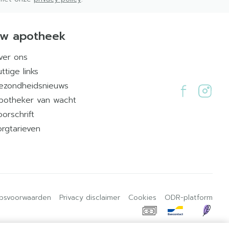
w apotheek
ver ons
ttige links
ezondheidsnieuws
potheker van wacht
oorschrift
orgtarieven
psvoorwaarden
Privacy disclaimer
Cookies
ODR-platform