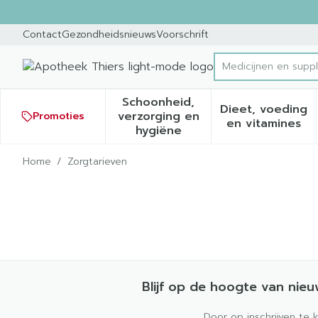
Ga naar de inhoud
Dia 1 van 1
Contact
Gezondheidsnieuws
Voorschrift
Medicijnen en supp
Product, merk, cat
Schoonheid,
Dieet, voeding
verzorging en
Promoties
Toon submenu voor Schoonh
Toon sub
en vitamines
hygiëne
Home
/
Zorgtarieven
Blijf op de hoogte van nie
Door op inschrijven te 