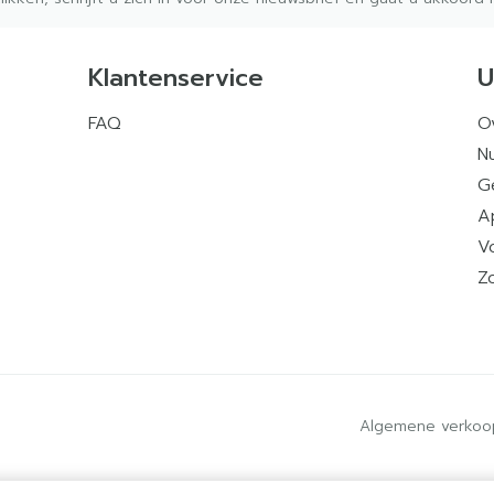
Klantenservice
U
FAQ
O
Nu
G
A
V
Z
Algemene verkoo